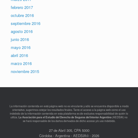
febrero 2017
octubre 2016
septiembre 2016
agosto 2016
junio 2016
mayo 2016
abril 2016
marzo 2016
noviembre 2015
La información contenida en está página web no es vinculante y sólo se encuentra disponible a modo
orientativo, sugerimos cotejar los resultados finales. Tanto el acceso a la página web como el uso
indebido de la información contenida en esta plataforma es de exclusiva responsabilidad de quién lo
utiliza.
La Asociación para el Estudio del Derecho de Seguros del Interior Argentino
(AEDSIA) no
se hará responsable de los daños derivados de dicho acceso y/o uso indebido.
27 de Abril 305, CPA 5000
Córdoba - Argentina - AEDSIA© - 2026